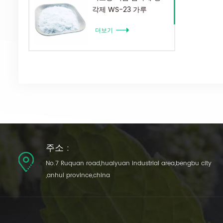
각제 WS-23 가루
더보기
주소 :
No.7 Ruquan road,huaiyuan industrial area,bengbu city
,anhui province,china