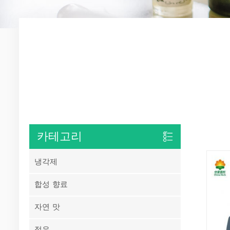
카테고리
냉각제
합성 향료
자연 맛
정유