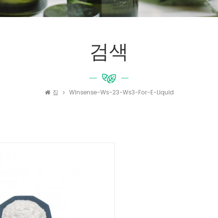
검색
집
Winsense-Ws-23-Ws3-For-E-Liquid