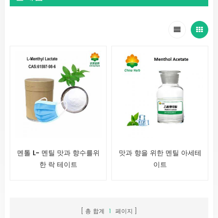
멘톨 L- 멘틸 맛과 향수를위
맛과 향을 위한 멘틸 아세테
한 락 테이트
이트
총 합계
1
페이지