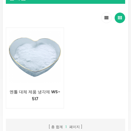
멘톨 대체 제품 냉각제 WS-
517
총 합계
1
페이지