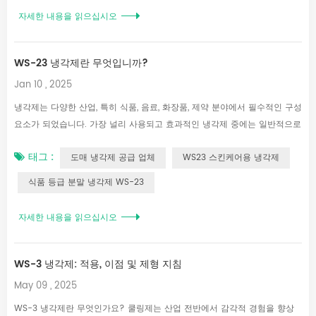
속됩니다. WS-10 아이스크림에 사용되는 냉각제로서 투명한 무색의 황색
자세한 내용을 읽으십시오
액체이다. 냉각제 WS-27 애플리케이션: 1. 다른 냉각수와 결합하여 식품 및
화장품에서 지속적인 냉각감을 생성할 수 있습니다. 2. 매일 사용하는 제품:
WS-23 냉각제란 무엇입니까?
치약, 구강 제품, 방향제, 스킨 크림, 면도 크림, 샴푸, 자외선 차단제, 샤워 크
림. 3. 식품: 제...
Jan 10 , 2025
냉각제는 다양한 산업, 특히 식품, 음료, 화장품, 제약 분야에서 필수적인 구성
요소가 되었습니다. 가장 널리 사용되고 효과적인 냉각제 중에는 일반적으로
멘톨과 관련된 민트 향이 없이 깨끗하고 오래 지속되는 냉각 감각을 제공하
태그 :
도매 냉각제 공급 업체
WS23 스킨케어용 냉각제
는 것으로 알려진 화합물인 WS-233이 있습니다. 여기서는 WS-23 냉각제
의 특성, 용도 및 이점을 제시하여 현대 제품 구성에서 냉각제의 역할에 대한
식품 등급 분말 냉각제 WS-23
포괄적인 이해를 제공합니다. 1. WS-23 이해: 특성 및 메커니즘 WS-23은
제품의 향미 프로필을 변경하지 않고 멘톨의 냉각 효과를 모방하도록 설계된
자세한 내용을 읽으십시오
합성 냉각제 클래스에 속합니다. 멘톨과 달리 WS-23은 중립적인 냉각감을
제공하며 부드럽고 균형 잡힌 냉각 효과로 유명합니다. WS-23의 핵심 메커
니즘은 입, 피부 또는 기타 신...
WS-3 냉각제: 적용, 이점 및 제형 지침
May 09 , 2025
WS-3 냉각제란 무엇인가요? 쿨링제는 산업 전반에서 감각적 경험을 향상