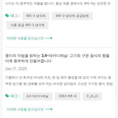
시키는 데 중추적인 역할을 합니다. 합성 제품 중에서도 WS-3는 은은한 민
트 향과 함께 강렬하고 빠른 쿨링 효과를 제공하는 것으로 유명합니다. 강력
태그 :
WS-3 냉각제
WS-3 냉각제 공급업체
한 쿨링 효과를 필요로 하는 제품에 널리 사용되는 WS-3는 효능과 다재다
능함을 겸비하고 있습니다. 아래에서는 WS-3의 특성, 장점, 그리고 용도를
식품 등급 WS-3 냉각제
살펴보고 제품 제형을 결정하는 데 도움을 드리겠습니다. 1. WS-3 이해: 특
성 및 메커니즘 WS-3는 기존 멘톨보다 더 강력한 쿨링 효과를 제공하기 위
자세한 내용을 읽으십시오
해 개발된 합성 쿨링 화합물입니다. WS-3의 작용 기전은 감각 뉴런의
TRPM8 수용체(차가움 감지 이온 채널)를 활성화시켜 차가움을 빠르게 인
지하게 하는 것입니다. WS-23과 달리, WS...
풍미의 마법을 밝히는 2,4-데카디에날: 고기와 구운 음식의 향을
더욱 풍부하게 만들어줍니다
Dec 17 , 2025
기름에서 갓 튀겨낸 바삭한 치킨, 한 입 베어 물었을 때 입안 가득 퍼지는 풍
부한 닭기름 향, 영화를 보며 먹는 바삭한 감자칩의 고소한 구수한 풍미, 한밤
중에 끓인 인스턴트 라면의 양념 봉지에서 피어오르는 진한 고기 향까지—이
태그 :
2,4-데카디에날
2363-88-4
C₁₀H₁₆O
모든 맛있는 음식에는 "맛의 비밀"이 숨겨져 있습니다. 오늘은 그 비밀을 풀
어볼 차례입니다. 바로 2,4-데카디에날입니다. 이 "맛의 마법사"가 어떻게 식
탁에 진정한 고기 향과 구수한 풍미를 더하는지 함께 알아보겠습니다. Part
자세한 내용을 읽으십시오
1: Meeting 2,4-Decadienal: A Rundown of Basic Info To understand