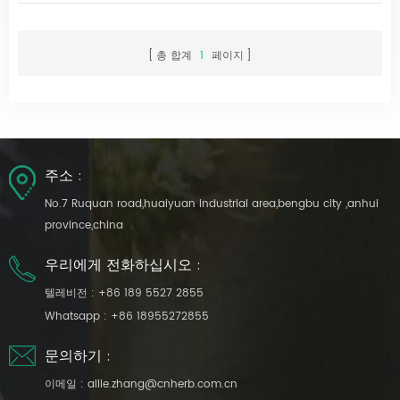
this "flavor tool," start with its core information to quickly build
knowledge:...
총 합계
1
페이지
주소 :
No.7 Ruquan road,huaiyuan industrial area,bengbu city ,anhui
province,china
우리에게 전화하십시오 :
텔레비전 :
+86 189 5527 2855
Whatsapp :
+86 18955272855
문의하기 :
이메일 :
allie.zhang@cnherb.com.cn