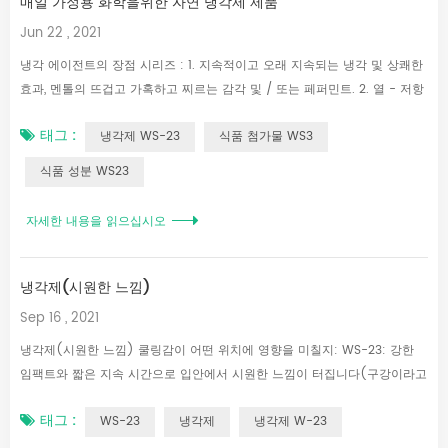
매일 가정용 화학을위한 자연 냉각제 제품
Jun 22 , 2021
냉각 에이전트의 장점 시리즈 : 1. 지속적이고 오래 지속되는 냉각 및 상쾌한
효과, 멘톨의 뜨겁고 가혹하고 찌르는 감각 및 / 또는 페퍼민트. 2. 열 - 저항
은 200 ° C 아래에 좋습니다 하지 마십시오 냉각 충격을 줄이고 빵집 및 기
태그 :
냉각제 WS-23
식품 첨가물 WS3
타 고온 공정에서 적합한 사용을 줄입니다. 3. 냉각 강도는 일반적으로 남아
있습니다 15-30 멘톨 기반 제품과 비교하여 불타는 통증이없는 분. 쿨러입
식품 성분 WS23
니다. 4. 낮은 복용량 30-100 mg / KG 좋은 냉각 특성이 있습니다. 5. 호환
가능 오트르 맛과 다른 냉각제가 있습니다. 냉각제 제품 주로 구강 관리, 초
자세한 내용을 읽으십시오
콜릿, 유제품, 젤리, 잼, 사탕, 빵, 전분 음식, 음료, 맥주 및 알코올 음료, 씹는
껌, lozenges, 목구멍 Lozenges, 구강 세척제, 치약,...
냉각제(시원한 느낌)
Sep 16 , 2021
냉각제(시원한 느낌) 쿨링감이 어떤 위치에 영향을 미칠지: WS-23: 강한
임팩트와 짧은 지속 시간으로 입안에서 시원한 느낌이 터집니다(구강이라고
도 함). WS-12: 시원한 느낌은 입에는 약하지만 목구멍에 들어간 후에는 느
태그 :
WS-23
냉각제
냉각제 W-23
낌이 더 강해집니다. WS-517: 시원한 느낌이 입 뒤쪽에서 터져 목 부분까지
지속됩니다. WS-3: 시원한 느낌이 입안에서 천천히 터지며 입 뒤쪽까지 지