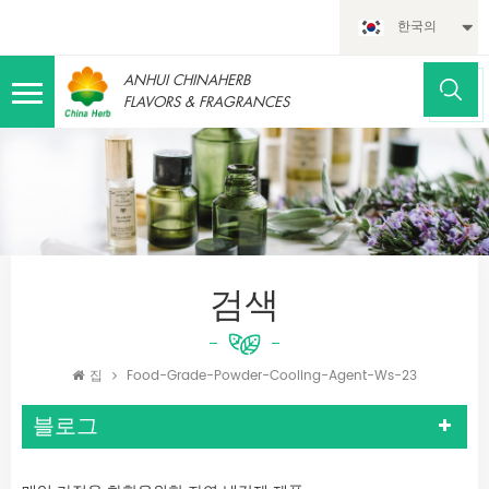
한국의
ANHUI CHINAHERB
FLAVORS & FRAGRANCES
검색
집
Food-Grade-Powder-Cooling-Agent-Ws-23
블로그