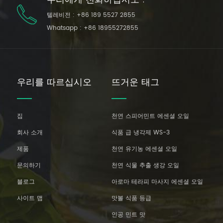
텔레비전 :
+86 189 5527 2855
Whatsapp :
+86 18955272855
우리를 따르십시오
뜨거운 태그
집
천연 스피어민트 에센셜 오일
회사 소개
식품 급 냉각제 WS-3
제품
천연 유기농 에센셜 오일
문의하기
천연 식물 추출 생강 오일
블로그
아로마 테라피 마사지 에센셜 오일
사이트 맵
맛볼 식품 등급
인공 민트 맛