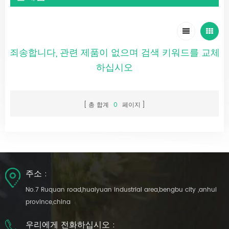
죄송합니다, 관련 제품이 없으며 검색 키워드를 교체
하십시오
총 합계
0
페이지
주소 :
No.7 Ruquan road,huaiyuan industrial area,bengbu city ,anhui
province,china
우리에게 전화하십시오 :